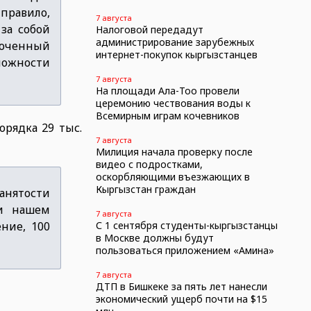
правило,
7 августа
за собой
Налоговой передадут
администрирование зарубежных
роченный
интернет-покупок кыргызстанцев
можности
7 августа
На площади Ала-Тоо провели
церемонию чествования воды к
Всемирным играм кочевников
орядка 29 тыс.
7 августа
Милиция начала проверку после
видео с подростками,
оскорбляющими въезжающих в
Кыргызстан граждан
занятости
ри нашем
7 августа
ние, 100
С 1 сентября студенты-кыргызстанцы
в Москве должны будут
пользоваться приложением «Амина»
7 августа
ДТП в Бишкеке за пять лет нанесли
экономический ущерб почти на $15