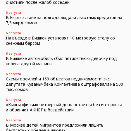
очистили после жалоб соседей
6 августа
В Кыргызстане за полгода выдали льготных кредитов на
7,6 млрд сомов
6 августа
На въезде в Бишкек установят 10-метровую стелу со
снежным барсом
6 августа
В Бишкеке автомобиль сбил пятилетнюю девочку под
колеса другой машины
6 августа
Схемы с землей и 169 объектов недвижимости: экс-
депутата Куванычбека Конгантиева оштрафовали на 500
тыс. сомов
6 августа
«Кыргызфильм» четвертый день остается без интернета
и обвиняет АКНЕТ в бездействии
6 августа
В Москве детей мигрантов предложили лишить
бесплатных обедов в школах