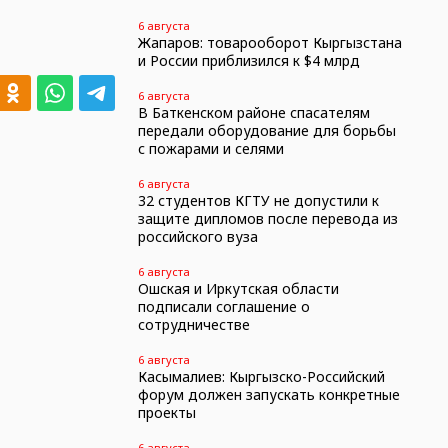
6 августа
Жапаров: товарооборот Кыргызстана
и России приблизился к $4 млрд
6 августа
В Баткенском районе спасателям
передали оборудование для борьбы
с пожарами и селями
6 августа
32 студентов КГТУ не допустили к
защите дипломов после перевода из
российского вуза
6 августа
Ошская и Иркутская области
подписали соглашение о
сотрудничестве
6 августа
Касымалиев: Кыргызско-Российский
форум должен запускать конкретные
проекты
6 августа