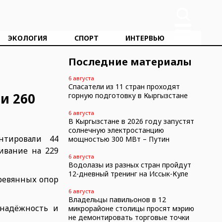
ЭКОЛОГИЯ
СПОРТ
ИНТЕРВЬЮ
Последние материалы
6 августа
Спасатели из 11 стран проходят
и 260
горную подготовку в Кыргызстане
6 августа
В Кыргызстане в 2026 году запустят
солнечную электростанцию
нтировали 44
мощностью 300 МВт – Путин
ивание на 229
6 августа
Водолазы из разных стран пройдут
12-дневный тренинг на Иссык-Куле
ревянных опор
6 августа
Владельцы павильонов в 12
 надёжность и
микрорайоне столицы просят мэрию
не демонтировать торговые точки