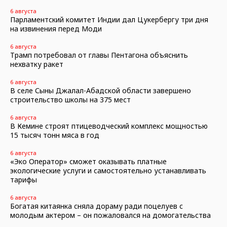
6 августа
Парламентский комитет Индии дал Цукербергу три дня
на извинения перед Моди
6 августа
Трамп потребовал от главы Пентагона объяснить
нехватку ракет
6 августа
В селе Сыны Джалал-Абадской области завершено
строительство школы на 375 мест
6 августа
В Кемине строят птицеводческий комплекс мощностью
15 тысяч тонн мяса в год
6 августа
«Эко Оператор» сможет оказывать платные
экологические услуги и самостоятельно устанавливать
тарифы
6 августа
Богатая китаянка сняла дораму ради поцелуев с
молодым актером – он пожаловался на домогательства