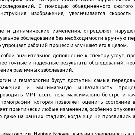
исследований. С помощью объединенного сжатого 
струкция изображения, увеличивается скорость и
кие и динамические изменения, определяет наруш
туальное обследование без необходимости вручную пе
 упрощает рабочий процесс и улучшает его в целом.
собой значительное дополнение к спектру услуг, пр
лее точные и надежные результаты обследований, не
ения различных заболеваний.
огии и гематологии будут доступны самые передовы
бражения и минимальную инвазивность процед
роводить МРТ всего тела максимально быстро и кач
томографии, которая позволяет оценить состояние в
ляет практически любые изменения, особенно опухоле
 даже на ранних стадиях, когда еще не проявились 
ематологии, Нурбек Букуев, выразил уверенность в т