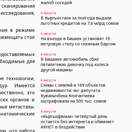
жалоб соседей
сканирования
сследования,
6 августа
В Кыргызстане за полгода выдали
льготных кредитов на 7,6 млрд сомов
ения в режиме
6 августа
ремещать стол
На въезде в Бишкек установят 10-
метровую стелу со снежным барсом
едоставляемых
6 августа
В Бишкеке автомобиль сбил
обходимые для
пятилетнюю девочку под колеса
другой машины
е технологии,
6 августа
ур. Имеется
Схемы с землей и 169 объектов
недвижимости: экс-депутата
ественно, это
Куванычбека Конгантиева
сех органов и
оштрафовали на 500 тыс. сомов
вые метастазы.
6 августа
анатомические
«Кыргызфильм» четвертый день
остается без интернета и обвиняет
АКНЕТ в бездействии
ом, что работа