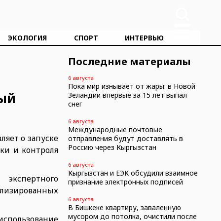
ЭКОЛОГИЯ
СПОРТ
ИНТЕРВЬЮ
Последние материалы
6 августа
Пока мир изнывает от жары: в Новой
ный
Зеландии впервые за 15 лет выпал
снег
6 августа
Международные почтовые
яет о запуске
отправления будут доставлять в
Россию через Кыргызстан
ки и контроля
6 августа
Кыргызстан и ЕЭК обсудили взаимное
 экспертного
признание электронных подписей
иализированных
6 августа
В Бишкеке квартиру, заваленную
мусором до потолка, очистили после
использование