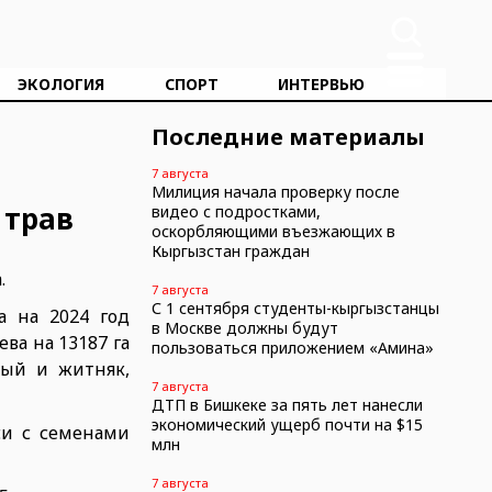
ЭКОЛОГИЯ
СПОРТ
ИНТЕРВЬЮ
Последние материалы
7 августа
Милиция начала проверку после
 трав
видео с подростками,
оскорбляющими въезжающих в
Кыргызстан граждан
.
7 августа
С 1 сентября студенты-кыргызстанцы
а на 2024 год
в Москве должны будут
ва на 13187 га
пользоваться приложением «Амина»
тый и житняк,
7 августа
ДТП в Бишкеке за пять лет нанесли
экономический ущерб почти на $15
си с семенами
млн
7 августа