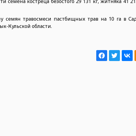
и семена костреца безостого 29 131 кг, житняка 41 21
ву семян травосмеси пастбищных трав на 10 га в Са
ык-Кульской области.