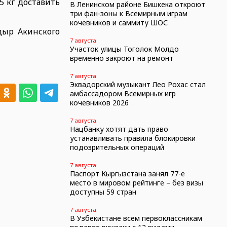
5 кг доставить
В Ленинском районе Бишкека откроют
три фан-зоны к Всемирным играм
кочевников и саммиту ШОС
дыр Акинского
7 августа
Участок улицы Тоголок Молдо
временно закроют на ремонт
7 августа
Эквадорский музыкант Лео Рохас стал
амбассадором Всемирных игр
кочевников 2026
7 августа
Нацбанку хотят дать право
устанавливать правила блокировки
подозрительных операций
7 августа
Паспорт Кыргызстана занял 77-е
место в мировом рейтинге – без визы
доступны 59 стран
7 августа
В Узбекистане всем первоклассникам