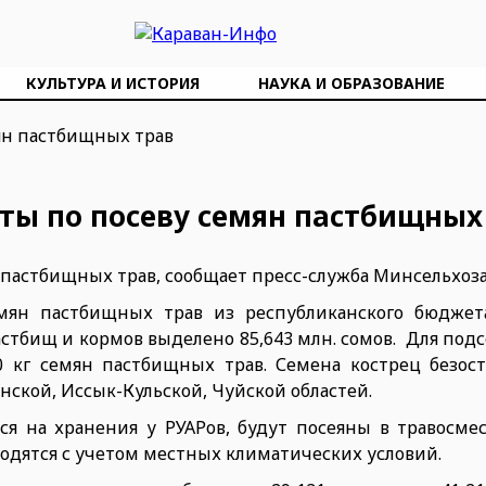
КУЛЬТУРА И ИСТОРИЯ
НАУКА И ОБРАЗОВАНИЕ
ты по посеву семян пастбищных
 пастбищных трав, сообщает пресс-служба Минсельхоза
мян пастбищных трав из республиканского бюджет
тбищ и кормов выделено 85,643 млн. сомов. Для подсе
0 кг семян пастбищных трав. Семена кострец безос
нской, Иссык-Кульской, Чуйской областей.
ся на хранения у РУАРов, будут посеяны в травосме
одятся с учетом местных климатических условий.