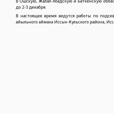
В Ошскую, Жалал-Абадскую и Баткенскую област
до 2-3 декабря.
В настоящее время ведутся работы по подсе
айыльного аймака Иссык-Кульского района, Исс
26.11.2024 06:59:53