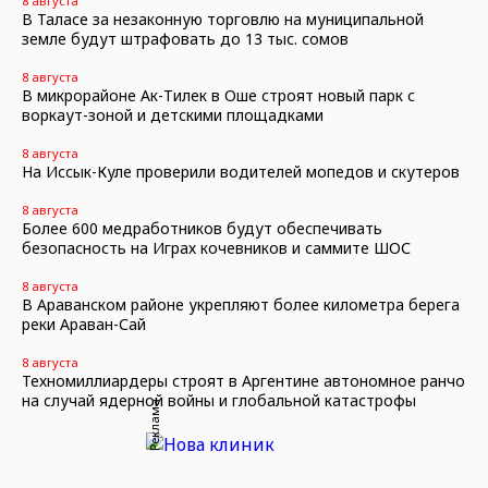
8 августа
В Таласе за незаконную торговлю на муниципальной
земле будут штрафовать до 13 тыс. сомов
8 августа
В микрорайоне Ак-Тилек в Оше строят новый парк с
воркаут-зоной и детскими площадками
8 августа
На Иссык-Куле проверили водителей мопедов и скутеров
8 августа
Более 600 медработников будут обеспечивать
безопасность на Играх кочевников и саммите ШОС
8 августа
В Араванском районе укрепляют более километра берега
реки Араван-Сай
8 августа
Техномиллиардеры строят в Аргентине автономное ранчо
на случай ядерной войны и глобальной катастрофы
Реклама