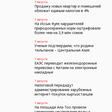
7 августа
Продажу новых квартир и помещений
обложат единым налогом в 4%
7 августа
На Иссык-Куле нарушителей
природоохранных норм оштрафовали
более чем на 2,9 млн сомов
7 августа
Ученые подтвердили, что родина
тюльпанов – Центральная Азия
7 августа
ЕАЭС переводит железнодорожные
перевозки с Китаем на электронные
накладные
7 августа
Налоговой передадут
администрирование зарубежных
интернет-покупок кыргызстанцев
7 августа
На площади Ала-Тоо провели
церемонию чествования воды к