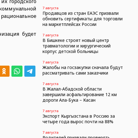
их городского
-коммунальной
7 августа
Продавцов из стран ЕАЭС призвали
рациональное
обновить сертификаты для торговли
на маркетплейсах России
низация будет
7 августа
В Бишкеке строят новый центр
травматологии и хирургический
корпус детской больницы
7 августа
Жалобы на госзакупки сначала будут
рассматривать сами заказчики
7 августа
В Жалал-Абадской области
завершили асфальтирование 12 км
дороги Ала-Бука – Касан
7 августа
Экспорт Кыргызстана в Россию за
четыре года вырос почти на 88%
7 августа
Родителей призвали проверять