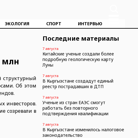
ЭКОЛОГИЯ
СПОРТ
ИНТЕРВЬЮ
Последние материалы
7 августа
Китайские ученые создали более
5 млн
подробную геологическую карту
Луны
7 августа
й структурный
В Кыргызстане создадут единый
сами. Об этом
реестр пострадавших в ДТП
рендов.
7 августа
Ученые из стран ЕАЭС смогут
х инвесторов.
работать без повторного
ие созревали в
подтверждения квалификации
7 августа
В Кыргызстане изменилось налоговое
законодательство