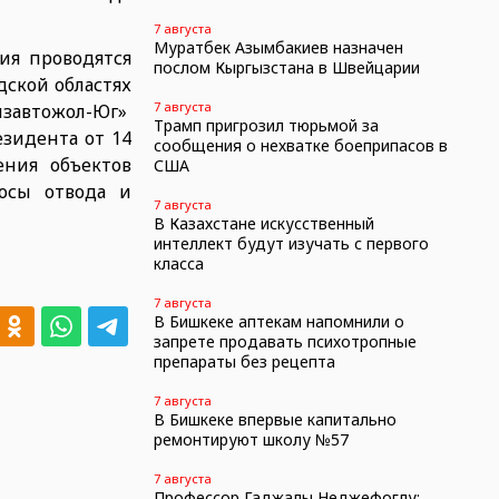
7 августа
Муратбек Азымбакиев назначен
ия проводятся
послом Кыргызстана в Швейцарии
дской областях
7 августа
завтожол-Юг»
Трамп пригрозил тюрьмой за
зидента от 14
сообщения о нехватке боеприпасов в
ния объектов
США
лосы отвода и
7 августа
В Казахстане искусственный
интеллект будут изучать с первого
класса
7 августа
В Бишкеке аптекам напомнили о
запрете продавать психотропные
препараты без рецепта
7 августа
В Бишкеке впервые капитально
ремонтируют школу №57
7 августа
Профессор Гаджалы Неджефоглу: