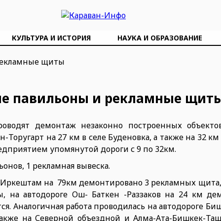
КУЛЬТУРА И ИСТОРИЯ
НАУКА И ОБРАЗОВАНИЕ
ые павильоны и рекламные щит
оводят демонтаж незаконно построенных объектов
оругарт на 27 км в селе Буденовка, а также на 32 км 
дприятием упомянутой дороги с 9 по 32км.
онов, 1 рекламная вывеска.
- Иркештам на 79км демонтировано 3 рекламных щита,
, на автодороге Ош- Баткен -Раззаков на 24 км де
ся. Аналогичная работа проводилась на автодороге Би
также на Северной объездной и Алма-Ата-Бишкек-Таш