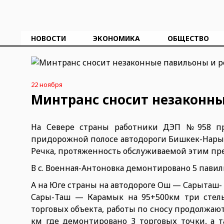
НОВОСТИ
ЭКОНОМИКА
ОБЩЕСТВО
22 ноября
Минтранс сносит незаконн
На Севере страны работники ДЭП №958 пр
придорожной полосе автодороги Бишкек-Нарын-Т
Речка, протяженность обслуживаемой этим пре
В с. Военная-Антоновка демонтировано 5 павиль
А на Юге страны на автодороге Ош — Сарыташ
Сары-Таш — Карамык на 95+500км три стелы
торговых объекта, работы по сносу продолжают
км где демонтировано 3 торговых точки, а 