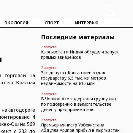
ЭКОЛОГИЯ
СПОРТ
ИНТЕРВЬЮ
Последние материалы
7 августа
Кыргызстан и Индия обсудили запуск
ы
прямых авиарейсов
7 августа
Экс-депутат Конгантиев отдал
 торговли на
государству 6,5 тыс. кв. метров
в селе Красная
недвижимости на $15 млн
7 августа
В Чолпон-Ате задержали группу лиц
по подозрению в вымогательстве
 на автодороге
денег у предпринимателя
монтировано 4
7 августа
шкек-Ош на 569
Премьер-министр Узбекистана
Абдулла Арипов прибыл в Кыргызстан
кент с 232 до