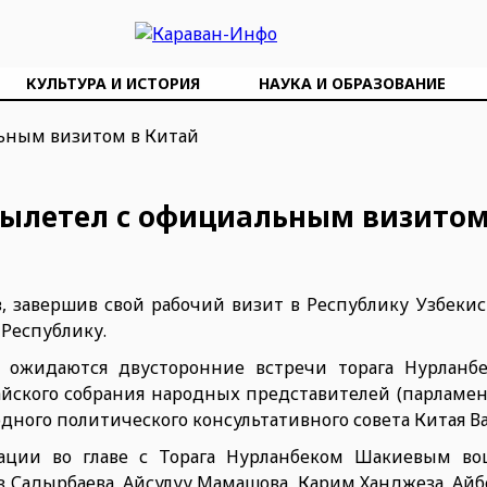
КУЛЬТУРА И ИСТОРИЯ
НАУКА И ОБРАЗОВАНИЕ
вылетел с официальным визитом
 завершив свой рабочий визит в Республику Узбекист
Республику.
а ожидаются двусторонние встречи торага Нурланб
йского собрания народных представителей (парламен
дного политического консультативного совета Китая В
гации во главе с Торага Нурланбеком Шакиевым в
Садырбаева, Айсулуу Мамашова, Карим Ханджеза, Айб