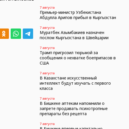
7 августа
Премьер-министр Узбекистана
Абдулла Арипов прибыл в Кыргызстан
7 августа
Муратбек Азымбакиев назначен
послом Кыргызстана в Швейцарии
7 августа
Трамп пригрозил тюрьмой за
сообщения о нехватке боеприпасов в
США
7 августа
В Казахстане искусственный
интеллект будут изучать с первого
класса
7 августа
В Бишкеке аптекам напомнили о
запрете продавать психотропные
препараты без рецепта
7 августа
В Бишкеке впервые капитально