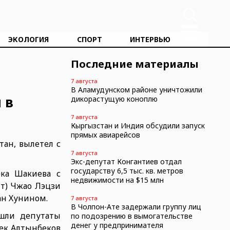
ЭКОЛОГИЯ
СПОРТ
ИНТЕРВЬЮ
Последние материалы
7 августа
В Аламудунском районе уничтожили
 в
дикорастущую коноплю
7 августа
Кыргызстан и Индия обсудили запуск
прямых авиарейсов
ан, вылетел с
7 августа
Экс-депутат Конгантиев отдал
государству 6,5 тыс. кв. метров
ека Шакиева с
недвижимости на $15 млн
т) Чжао Лэцзи
ан Хунином.
7 августа
В Чолпон-Ате задержали группу лиц
ошли депутаты
по подозрению в вымогательстве
денег у предпринимателя
ек Алтынбеков