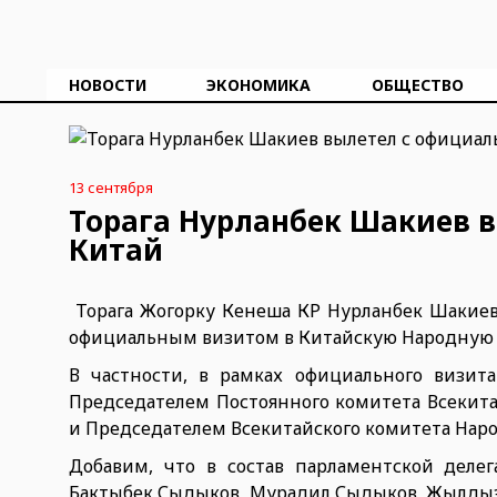
НОВОСТИ
ЭКОНОМИКА
ОБЩЕСТВО
13 сентября
Торага Нурланбек Шакиев 
Китай
Торага Жогорку Кенеша КР Нурланбек Шакиев,
официальным визитом в Китайскую Народную 
В частности, в рамках официального визит
Председателем Постоянного комитета Всекита
и Председателем Всекитайского комитета Наро
Добавим, что в состав парламентской деле
Бактыбек Сыдыков, Мурадил Сыдыков, Жылдыз 