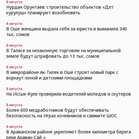
8 августа
Нурдан Орунтаев: строительство объектов «Дөөлөт
курулуш» планируют возобновить
8 августа
В Оше женщина выдала себя за юриста и выманила 340
тыс. сомов
8 августа
В Таласе за незаконную торговлю на муниципальной
земле будут штрафовать до 13 тыс. сомов
8 августа
В микрорайоне Ак-Тилек в Оше строят новый парк с
воркаут-зоной и детскими площадками
8 августа
На Иссык-Куле проверили водителей мопедов и скутеров
8 августа
Более 600 медработников будут обеспечивать
безопасность на Играх кочевников и саммите ШОС
8 августа
В Араванском районе укрепляют более километра берега
реки Араван-Сай