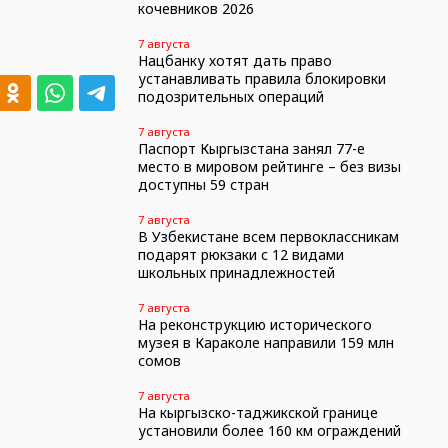
кочевников 2026
7 августа
Нацбанку хотят дать право
устанавливать правила блокировки
подозрительных операций
7 августа
Паспорт Кыргызстана занял 77-е
место в мировом рейтинге – без визы
доступны 59 стран
7 августа
В Узбекистане всем первоклассникам
подарят рюкзаки с 12 видами
школьных принадлежностей
7 августа
На реконструкцию исторического
музея в Караколе направили 159 млн
сомов
7 августа
На кыргызско-таджикской границе
установили более 160 км ограждений