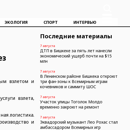
ЭКОЛОГИЯ
СПОРТ
ИНТЕРВЬЮ
Последние материалы
7 августа
ДТП в Бишкеке за пять лет нанесли
ез
экономический ущерб почти на $15
млн
7 августа
В Ленинском районе Бишкека откроют
ным взлетом и
три фан-зоны к Всемирным играм
кочевников и саммиту ШОС
7 августа
слуги взлета,
Участок улицы Тоголок Молдо
временно закроют на ремонт
ная логистика.
7 августа
роизводство и
Эквадорский музыкант Лео Рохас стал
амбассадором Всемирных игр