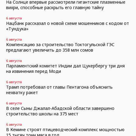
На Солнце впервые рассмотрели гигантские плазменные
вихри, способные раскрыть его главную тайну
6 августа
Нацбанк рассказал о новой схеме мошенников с кодом от
«Тундука»
6 августа
Компенсацию за строительство Токтогульской ГЭС
предлагают увеличить до 358 млн сомов
6 августа
Парламентский комитет Индии дал Цукербергу три дня
на извинения перед Моди
6 августа
Трамп потребовал от главы Пентагона объяснить
нехватку ракет
6 августа
В селе Сыны Джалал-Абадской области завершено
строительство школы на 375 мест
6 августа
В Кемине строят птицеводческий комплекс мощностью
15 тысяч тонн мяса в год