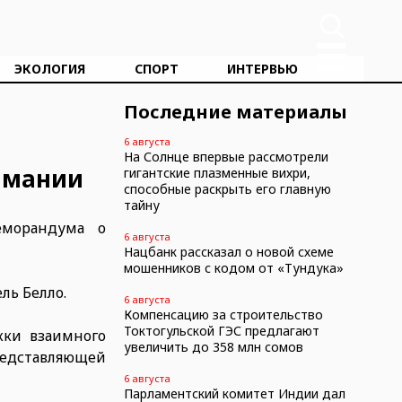
ЭКОЛОГИЯ
СПОРТ
ИНТЕРВЬЮ
Последние материалы
6 августа
На Солнце впервые рассмотрели
имании
гигантские плазменные вихри,
способные раскрыть его главную
тайну
еморандума о
6 августа
Нацбанк рассказал о новой схеме
мошенников с кодом от «Тундука»
ль Белло.
6 августа
Компенсацию за строительство
Токтогульской ГЭС предлагают
жки взаимного
увеличить до 358 млн сомов
редставляющей
6 августа
Парламентский комитет Индии дал