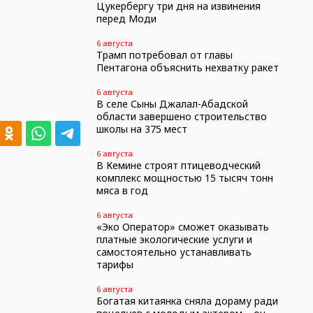
Цукербергу три дня на извинения
перед Моди
6 августа
Трамп потребовал от главы
Пентагона объяснить нехватку ракет
6 августа
В селе Сыны Джалал-Абадской
области завершено строительство
школы на 375 мест
6 августа
В Кемине строят птицеводческий
комплекс мощностью 15 тысяч тонн
мяса в год
6 августа
«Эко Оператор» сможет оказывать
платные экологические услуги и
самостоятельно устанавливать
тарифы
6 августа
Богатая китаянка сняла дораму ради