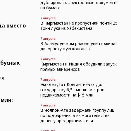
дублировать электронные документы
на бумаге
7 августа
В Кыргызстан не пропустили почти 25
да вместо
тонн лука из Узбекистана
7 августа
В Аламудунском районе уничтожили
дикорастущую коноплю
7 августа
обусных
Кыргызстан и Индия обсудили запуск
прямых авиарейсов
ия.
7 августа
Экс-депутат Конгантиев отдал
государству 6,5 тыс. кв. метров
недвижимости на $15 млн
 млн:
7 августа
В Чолпон-Ате задержали группу лиц
по подозрению в вымогательстве
денег у предпринимателя
7 августа