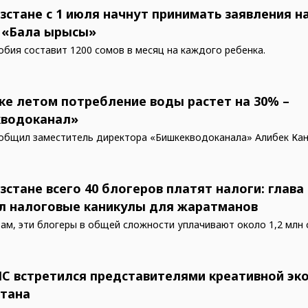
зстане с 1 июля начнут принимать заявления н
 «Бала ырысы»
обия составит 1200 сомов в месяц на каждого ребенка.
ке летом потребление воды растет на 30% –
водоканал»
общил заместитель директора «Бишкекводоканала» Алибек Кан
зстане всего 40 блогеров платят налоги: глава
л налоговые каникулы для жаратманов
вам, эти блогеры в общей сложности уплачивают около 1,2 млн 
НС встретился представителями креативной эк
тана