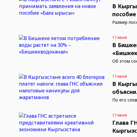
В Кыргы
пособие
Размер пос
17 июня
В Бишке
«Бишкек
Об этом со
17 июня
В Кыргы
объясни
По его сло
17 июня
Глава Г
Кыргызс