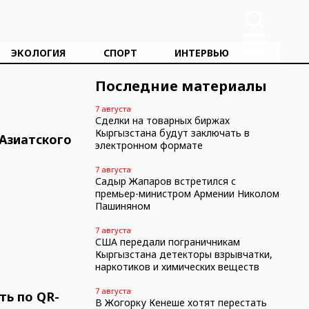
ЭКОЛОГИЯ
СПОРТ
ИНТЕРВЬЮ
Последние материалы
7 августа
Сделки на товарных биржах
Кыргызстана будут заключать в
 Азиатского
электронном формате
7 августа
Садыр Жапаров встретился с
премьер-министром Армении Николом
Пашиняном
7 августа
США передали пограничникам
Кыргызстана детекторы взрывчатки,
наркотиков и химических веществ
7 августа
ть по QR-
В Жогорку Кенеше хотят перестать