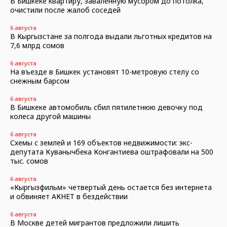
В Бишкеке квартиру, заваленную мусором до потолка,
очистили после жалоб соседей
6 августа
В Кыргызстане за полгода выдали льготных кредитов на
7,6 млрд сомов
6 августа
На въезде в Бишкек установят 10-метровую стелу со
снежным барсом
6 августа
В Бишкеке автомобиль сбил пятилетнюю девочку под
колеса другой машины
6 августа
Схемы с землей и 169 объектов недвижимости: экс-
депутата Куванычбека Конгантиева оштрафовали на 500
тыс. сомов
6 августа
«Кыргызфильм» четвертый день остается без интернета
и обвиняет АКНЕТ в бездействии
6 августа
В Москве детей мигрантов предложили лишить