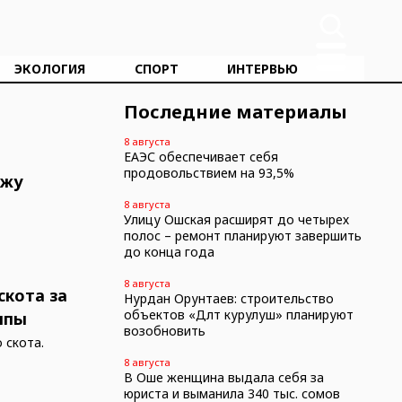
ЭКОЛОГИЯ
СПОРТ
ИНТЕРВЬЮ
Последние материалы
8 августа
ЕАЭС обеспечивает себя
продовольствием на 93,5%
ажу
8 августа
Улицу Ошская расширят до четырех
полос – ремонт планируют завершить
до конца года
8 августа
скота за
Нурдан Орунтаев: строительство
объектов «Дөөлөт курулуш» планируют
ппы
возобновить
 скота.
8 августа
В Оше женщина выдала себя за
юриста и выманила 340 тыс. сомов