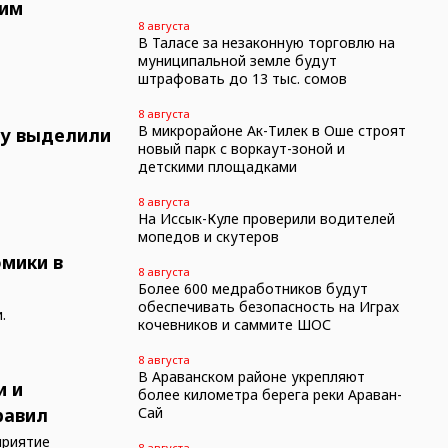
жим
8 августа
В Таласе за незаконную торговлю на
муниципальной земле будут
штрафовать до 13 тыс. сомов
8 августа
В микрорайоне Ак-Тилек в Оше строят
оду выделили
новый парк с воркаут-зоной и
детскими площадками
8 августа
На Иссык-Куле проверили водителей
мопедов и скутеров
омики в
8 августа
Более 600 медработников будут
обеспечивать безопасность на Играх
.
кочевников и саммите ШОС
8 августа
В Араванском районе укрепляют
и и
более километра берега реки Араван-
равил
Сай
приятие
8 августа