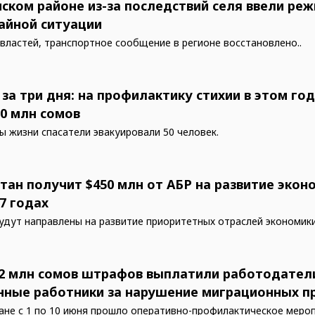
нском районе из-за последствий селя ввели ре
айной ситуации
властей, транспортное сообщение в регионе восстановлено..
 за три дня: на профилактику стихии в этом г
00 млн сомов
зы жизни спасатели эвакуировали 50 человек.
тан получит $450 млн от АБР на развитие экон
7 годах
удут направлены на развитие приоритетных отраслей экономики
,2 млн сомов штрафов выплатили работодател
нные работники за нарушение миграционных п
ане с 1 по 10 июня прошло оперативно-профилактическое меро