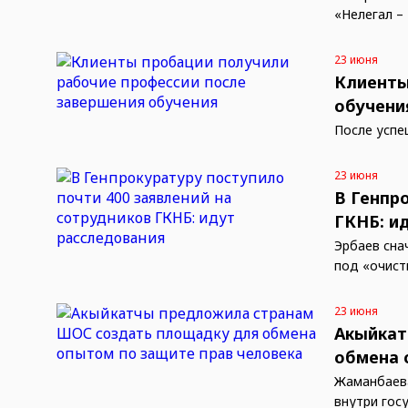
«Нелегал – 
23 июня
Клиенты
обучени
После успе
23 июня
В Генпр
ГКНБ: и
Эрбаев сна
под «очист
23 июня
Акыйкат
обмена 
Жаманбаева
внутри гос