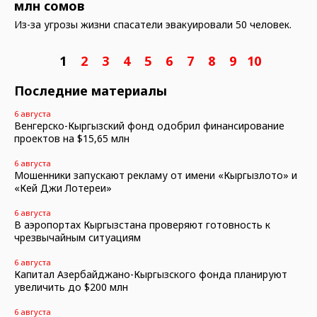
млн сомов
Из-за угрозы жизни спасатели эвакуировали 50 человек.
1
2
3
4
5
6
7
8
9
10
Последние материалы
6 августа
Венгерско-Кыргызский фонд одобрил финансирование
проектов на $15,65 млн
6 августа
Мошенники запускают рекламу от имени «Кыргызлото» и
«Кей Джи Лотереи»
6 августа
В аэропортах Кыргызстана проверяют готовность к
чрезвычайным ситуациям
6 августа
Капитал Азербайджано-Кыргызского фонда планируют
увеличить до $200 млн
6 августа