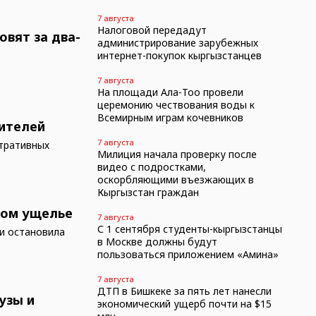
7 августа
Налоговой передадут
овят за два-
администрирование зарубежных
интернет-покупок кыргызстанцев
7 августа
На площади Ала-Тоо провели
церемонию чествования воды к
Всемирным играм кочевников
вителей
7 августа
стративных
Милиция начала проверку после
видео с подростками,
оскорбляющими въезжающих в
Кыргызстан граждан
ком ущелье
7 августа
С 1 сентября студенты-кыргызстанцы
и остановила
в Москве должны будут
пользоваться приложением «Амина»
7 августа
ДТП в Бишкеке за пять лет нанесли
узы и
экономический ущерб почти на $15