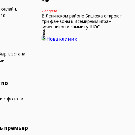
млн
 онлайн,
7 августа
10.
В Ленинском районе Бишкека откроют
три фан-зоны к Всемирным играм
кочевников и саммиту ШОС
Реклама
Кыргызстана
ми.
 по
и с фото- и
мь премьер