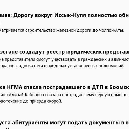
иев: Дорогу вокруг Иссык-Куля полностью обн
а
матривается строительство железной дороги до Чолпон-Аты.
зстане создадут реестр юридических предста
е представители смогут участвовать в гражданских и админи
наравне с адвокатами в пределах установленных полномочий.
ка КГМА спасла пострадавшего в ДТП в Боомс
ица Адинай Кабенова оказала пострадавшему первую помощь 
овотечение до приезда скорой.
густа абитуриенты могут подать документы в в