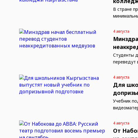
колледж
В стране п
минимальны
4 августа
Минздра
неаккре
Студенты д
переведут 
4 августа
Для шко
допризы
Учебник по
видеомате
4 августа
От Набо