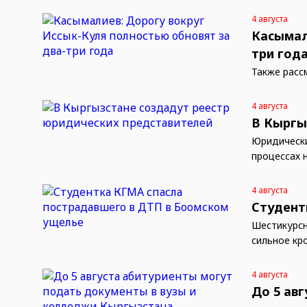
4 августа
Касымал
три год
Также расс
4 августа
В Кыргы
Юридически
процессах 
4 августа
Студент
Шестикурсн
сильное кр
4 августа
До 5 ав