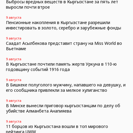
Выбросы вредных веществ в Кыргызстане за пять лет
выросли почти втрое
9 августа
Пенсионные накопления в Кыргызстане разрешили
инвестировать в золото, серебро и зарубежные фонды
9 августа
Саадат Асылбекова представит страну на Miss World во
Вьетнаме
9 августа
В Кыргызстане почтили память жертв Уркуна в 110-ю
годовщину событий 1916 года
9 августа
В Бишкеке полуголого мужчину, напавшего на девушку, и
его сообщника привлекли за мелкое хулиганство
9 августа
В Минске вынесли приговор кыргызстанцам по делу об
убийстве Алманбета Анапияева
9 августа
11 борцов из Кыргызстана вошли в топ мирового
рейтинга UWW