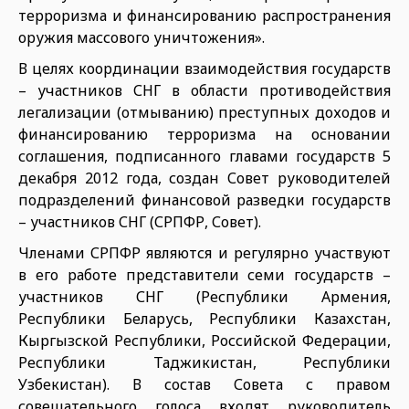
терроризма и фи­нансированию распространения
оружия массового уничтожения».
В целях координации взаимодей­ствия государств
– участников СНГ в области противодействия
лега­лизации (отмыванию) преступных доходов и
финансированию терро­ризма на основании
соглашения, подписанного главами государств 5
декабря 2012 года, создан Совет руководителей
подразделений фи­нансовой разведки государств
– участников СНГ (СРПФР, Совет).
Членами СРПФР являются и регу­лярно участвуют
в его работе пред­ставители семи государств –
участ­ников СНГ (Республики Армения,
Республики Беларусь, Республики Казахстан,
Кыргызской Республи­ки, Российской Федерации,
Респу­блики Таджикистан, Республики
Узбекистан). В состав Совета с пра­вом
совещательного голоса входят руководитель