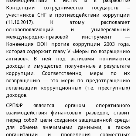
взаимодействии с МСПК и в разработке
Концепции сотруд­ничества государств –
участников СНГ в противодействии коррупции
(11.10.2017). К этому располагает
основополагающий и универсаль­ный
международно-правовой ин­струмент —
Конвенция ООН про­тив коррупции 2003 года,
которая содержит главу V «Меры по возра­щению
активов». В ней под акти­вами понимаются
доходы и иму­щество, полученные в результате
коррупции. Соответственно, меры по их
возвращению — это меры по предотвращению
легализации коррупционных (т.е. преступных)
доходов.
СРПФР является органом опера­тивного
взаимодействия финан­совых разведок, ставит
перед со­бой цели создания защищенной среды
для обмена значимыми данными, а также
организации и проведения совместных