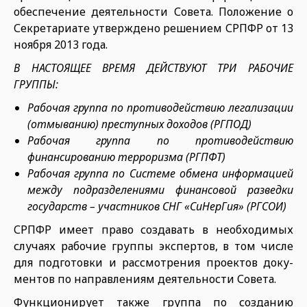
обеспечение деятельности Совета. Положение о
Секретариате утверждено ре­шением СРПФР от 13
ноября 2013 года.
В НАСТОЯЩЕЕ ВРЕМЯ ДЕЙСТВУЮТ ТРИ РАБОЧИЕ
ГРУППЫ:
Рабочая группа по противодействию легализации
(отмыванию) преступных доходов (РГПОД)
Рабочая группа по противодействию
финансированию террориз­ма (РГПФТ)
Рабочая группа по Системе обмена информацией
между подраз­делениями финансовой разведки
государств – участников СНГ «СиНерГия» (РГСОИ)
СРПФР имеет право создавать в не­обходимых
случаях рабочие группы экспертов, в том числе
для подготов­ки и рассмотрения проектов доку­
ментов по направлениям деятель­ности Совета.
Функционирует также группа по созданию