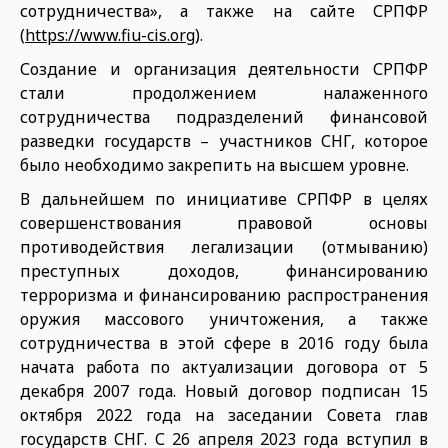
сотрудничества», а также на сайте СРПФР
(
https://www.fiu-cis.org
).
Создание и организация деятель­ности СРПФР
стали продолжением налаженного
сотрудничества под­разделений финансовой
разведки государств – участников СНГ, кото­рое
было необходимо закрепить на высшем уровне.
В дальнейшем по инициативе СРПФР в целях
совершенствова­ния правовой основы
противодей­ствия легализации (отмыванию)
преступных доходов, финансиро­ванию
терроризма и финансиро­ванию распространения
оружия массового уничтожения, а также
сотрудничества в этой сфере в 2016 году была
начата работа по акту­ализации договора от 5
декабря 2007 года. Новый договор подпи­сан 15
октября 2022 года на засе­дании Совета глав
государств СНГ. С 26 апреля 2023 года вступил в