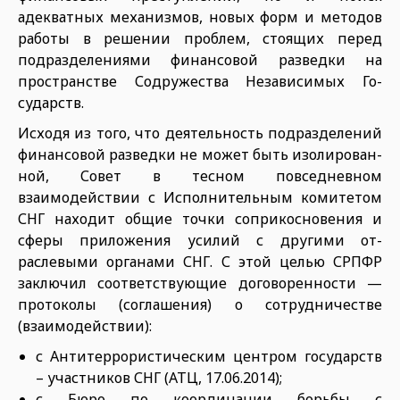
адекватных механизмов, новых форм и мето­дов
работы в решении проблем, стоящих перед
подразделениями финансовой разведки на
простран­стве Содружества Независимых Го­
сударств.
Исходя из того, что деятельность подразделений
финансовой раз­ведки не может быть изолирован­
ной, Совет в тесном повседневном
взаимодействии с Исполнитель­ным комитетом
СНГ находит общие точки соприкосновения и
сферы приложения усилий с другими от­
раслевыми органами СНГ. С этой целью СРПФР
заключил соответ­ствующие договоренности —
про­токолы (соглашения) о сотрудниче­стве
(взаимодействии):
с Антитеррористическим цен­тром государств
– участников СНГ (АТЦ, 17.06.2014);
с Бюро по координации борьбы с