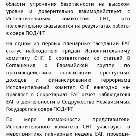
области упрочения безопасности на высо­ком
уровне и доверительно вза­имодействует с
Исполнительным комитетом СНГ, что
положительно сказывается на результатах работы
в сфере ПОД/ФТ.
На одном из первых пленарных заседаний ЕАГ
статус наблюдателя придан Исполнительному
комите­ту СНГ. В соответствии со статьей 8
Соглашения о Евразийской группе по
противодействию легализации преступных
доходов и финансиро­ванию терроризма
Исполнитель­ный комитет СНГ ежегодно на­
правляет в Секретариат ЕАГ отчет наблюдателя
ЕАГ о деятельности в Содружестве Независимых
Госу­дарств в сфере ПОД/ФТ.
По мере возможности предста­вители
Исполнительного комите­та СНГ участвуют в
мероприятиях пленарных недель ЕАГ, проводи­