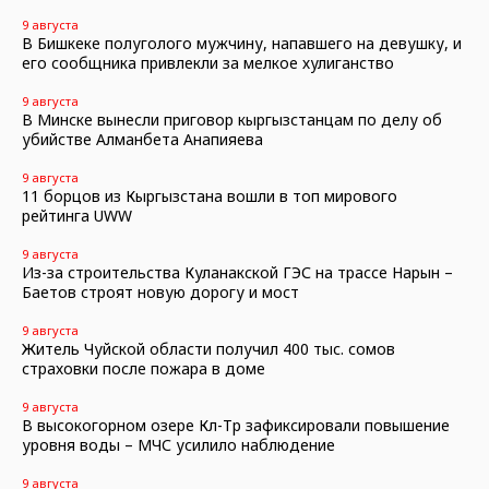
9 августа
В Бишкеке полуголого мужчину, напавшего на девушку, и
его сообщника привлекли за мелкое хулиганство
9 августа
В Минске вынесли приговор кыргызстанцам по делу об
убийстве Алманбета Анапияева
9 августа
11 борцов из Кыргызстана вошли в топ мирового
рейтинга UWW
9 августа
Из-за строительства Куланакской ГЭС на трассе Нарын –
Баетов строят новую дорогу и мост
9 августа
Житель Чуйской области получил 400 тыс. сомов
страховки после пожара в доме
9 августа
В высокогорном озере Көл-Төр зафиксировали повышение
уровня воды – МЧС усилило наблюдение
9 августа