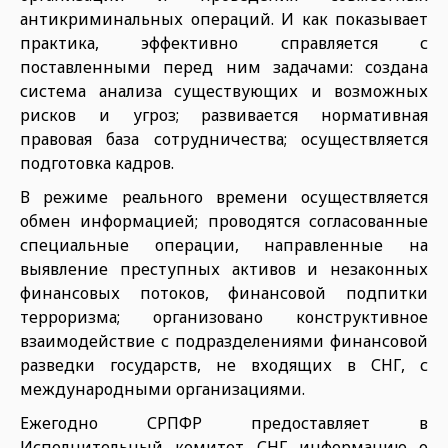
антикриминальных операций. И как показывает
практика, эффектив­но справляется с
поставленны­ми перед ним задачами: создана
система анализа существующих и возможных
рисков и угроз; раз­вивается нормативная
правовая база сотрудничества; осуществля­ется
подготовка кадров.
В режиме реального времени осуществляется
обмен информацией; проводятся согласованные
специальные операции, направленные на
выявление преступных активов и незаконных
финансо­вых потоков, финансовой подпит­ки
терроризма; организовано кон­структивное
взаимодействие с подразделениями финансовой
разведки государств, не входящих в СНГ, с
международными органи­зациями.
Ежегодно СРПФР предоставляет в
Исполнительный комитет СНГ информацию о