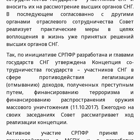
вносить их на рассмотрение высших органов СНГ.
В последующем согласованно с другими
органами отраслевого со­трудничества Совет
реализует прак­тические меры в целях
воплощения в жизнь уже принятых решений
высших органов СНГ.
Так, по инициативе СРПФР раз­работана и главами
государств СНГ утверждена Концепция со­
трудничества государств – участников СНГ в
сфере противодей­ствия легализации
(отмыванию) доходов, полученных преступ­ным
путем, финансированию тер­роризма и
финансированию рас­пространения оружия
массового уничтожения (11.10.2017). Ежегод­но на
своих заседаниях Совет рас­сматривает ход
реализации кон­цепции.
Активное участие СРПФР при­нял во