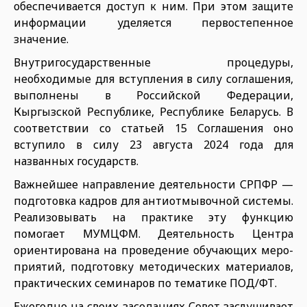
обес­печивается доступ к ним. При этом защите
информации уделяется пер­востепенное
значение.
Внутригосударственные процеду­ры,
необходимые для вступления в силу соглашения,
выполнены в Рос­сийской Федерации,
Кыргызской Республике, Республике Беларусь. В
соответствии со статьей 15 Со­глашения оно
вступило в силу 23 августа 2024 года для
названных государств.
Важнейшее направление дея­тельности СРПФР —
подготовка кадров для антиотмывочной систе­мы.
Реализовывать на практике эту функцию
помогает МУМЦФМ. Дея­тельность Центра
ориентирована на проведение обучающих меро­
приятий, подготовку методических материалов,
практических семина­ров по тематике ПОД/ФТ.
Ежегодно на своих заседаниях Совет заслушивает