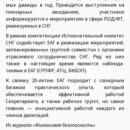
мых дважды в год. Проводятся вы­ступления на
пленарных заседа­ниях, участники
информируются о мероприятиях в сфере ПОД/ФТ,
реализуемых в СНГ.
В рамках компетенции Исполни­тельный комитет
СНГ содействует ЕАГ в реализации мероприятий,
за­планированных группой совместно с органами
отраслевого сотрудни­чества СНГ. Ряд из них
также в на­стоящее время являются наблюда­
телями в ЕАГ (СРПФР, АТЦ, БКБОП).
К своему 20-летию ЕАГ подходит с солидным
багажом практическо­го опыта, который
обеспечивается эффективной работой
Секретариа­та, а также рабочих групп, но самое
главное — инициативной работой каждого из
членов делегаций.
Из журнала «Финансовая безопасность»
.