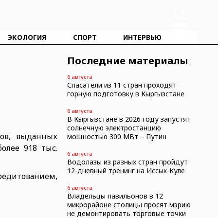
ЭКОЛОГИЯ
СПОРТ
ИНТЕРВЬЮ
Последние материалы
6 августа
Спасатели из 11 стран проходят
горную подготовку в Кыргызстане
6 августа
В Кыргызстане в 2026 году запустят
солнечную электростанцию
тов, выданных
мощностью 300 МВт – Путин
олее 918 тыс.
6 августа
Водолазы из разных стран пройдут
12-дневный тренинг на Иссык-Куле
редитованием,
6 августа
Владельцы павильонов в 12
микрорайоне столицы просят мэрию
не демонтировать торговые точки