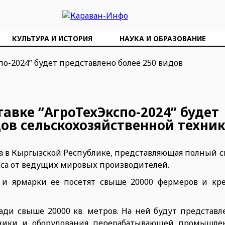
КУЛЬТУРА И ИСТОРИЯ
НАУКА И ОБРАЗОВАНИЕ
вке “АгроТехЭкспо-2024” будет
дов сельскохозяйственной техни
ка в Кыргызской Республике, представляющая полный 
са от ведущих мировых производителей.
 и ярмарки ее посетят свыше 20000 фермеров и кре
ади свыше 20000 кв. метров. На ней будут представ
хники и оборудования перерабатывающей промышле