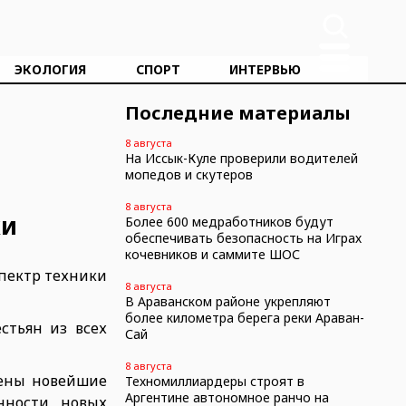
ЭКОЛОГИЯ
СПОРТ
ИНТЕРВЬЮ
Последние материалы
8 августа
На Иссык-Куле проверили водителей
мопедов и скутеров
8 августа
ки
Более 600 медработников будут
обеспечивать безопасность на Играх
кочевников и саммите ШОС
спектр техники
8 августа
В Араванском районе укрепляют
более километра берега реки Араван-
стьян из всех
Сай
8 августа
лены новейшие
Техномиллиардеры строят в
Аргентине автономное ранчо на
нности, новых