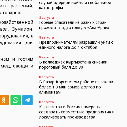
случай ядерной войны и глобальной
иты растений,
катастрофы
 товаров.
8 августа
хозяйственной
Горные спасатели из разных стран
проходят подготовку в «Ала-Арче»
вол, Зумлион,
орудования, в
8 августа
удования для
Предпринимателям разрешили уйти с
единого налога до 1 октября
8 августа
анам и гостям
В колледжах Кыргызстана снизили
 мед, овощи и
пороговый балл до 80
8 августа
В Базар-Коргонском районе взыскали
более 1,3 млн сомов долгов по
алиментам
8 августа
Кыргызстан и Россия намерены
создавать совместные предприятия и
локализовать производства
8 августа