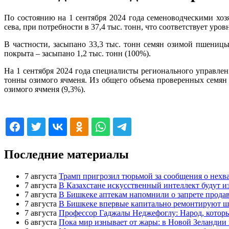
По состоянию на 1 сентября 2024 года семеноводческими хоз
сева, при потребности в 37,4 тыс. тонн, что соответствует уро
В частности, засыпано 33,3 тыс. тонн семян озимой пшеницы 
покрыта – засыпано 1,2 тыс. тонн (100%).
На 1 сентября 2024 года специалисты регионального управлен
тонны озимого ячменя. Из общего объема проверенных семян д
озимого ячменя (9,3%).
07.09.2024 12:55:11
Последние материалы
7 августа
Трамп пригрозил тюрьмой за сообщения о нех
7 августа
В Казахстане искусственный интеллект будут из
7 августа
В Бишкеке аптекам напомнили о запрете продав
7 августа
В Бишкеке впервые капитально ремонтируют 
7 августа
Профессор Гаджалы Неджефоглу: Народ, который
6 августа
Пока мир изнывает от жары: в Новой Зеландии 