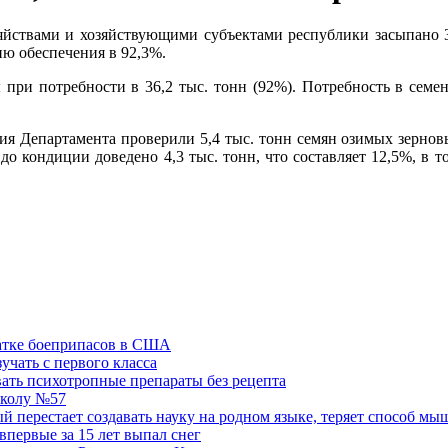
яйствами и хозяйствующими субъектами республики засыпано 3
вню обеспечения в 92,3%.
при потребности в 36,2 тыс. тонн (92%). Потребность в семен
ия Департамента проверили 5,4 тыс. тонн семян озимых зерновы
о кондиции доведено 4,3 тыс. тонн, что составляет 12,5%, в т
ватке боеприпасов в США
учать с первого класса
ать психотропные препараты без рецепта
школу №57
 перестает создавать науку на родном языке, теряет способ мы
впервые за 15 лет выпал снег