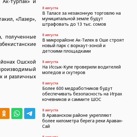
 Ак-турпак» и
8 августа
В Таласе за незаконную торговлю на
акил, «Лазер»,
муниципальной земле будут
штрафовать до 13 тыс. сомов
8 августа
а, полученные
В микрорайоне Ак-Тилек в Оше строят
Узбекистанские
новый парк с воркаут-зоной и
детскими площадками
айонах Ошской
8 августа
На Иссык-Куле проверили водителей
, производимый
мопедов и скутеров
их и различных
8 августа
Более 600 медработников будут
обеспечивать безопасность на Играх
кочевников и саммите ШОС
8 августа
В Араванском районе укрепляют
более километра берега реки Араван-
Сай
8 августа