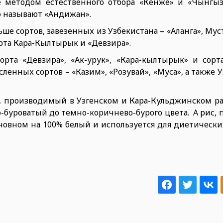
е методом естественного отбора «Кенже» и «Чынгыз
го называют «Андижан».
е сортов, завезенных из Узбекистана – «Аланга», Муст
рта Кара-Кылтырык и «Девзира».
рта «Девзира», «Ак-урук», «Кара-кылтырык» и сорт
енных сортов – «Казим», «Розувай», «Муса», а также 
, производимый в Узгенском и Кара-Кульджинском р
ло-буроватый до темно-коричнево-бурого цвета. А рис
основном на 100% белый и используется для диетическ