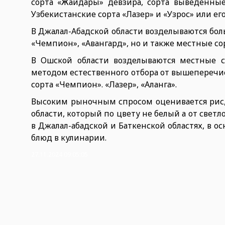
сорта «Жайдары» девзира, сорта выведенны
Узбекистанские сорта «Лазер» и «Узрос» или е
В Джалал-Абадской области возделываются больш
«Чемпион», «Авангард», но и также местные со
В Ошской области возделываются местные со
методом естественного отбора от вышеперечисл
сорта «Чемпион». «Лазер», «Аланга».
Высоким рыночным спросом оценивается рис
области, который по цвету не белый а от свет
в Джалал-абадской и Баткенской областях, в 
блюд в кулинарии.
27.11.2024 09:05:05