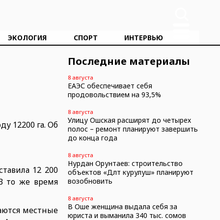
ЭКОЛОГИЯ
СПОРТ
ИНТЕРВЬЮ
Последние материалы
8 августа
ЕАЭС обеспечивает себя
продовольствием на 93,5%
8 августа
Улицу Ошская расширят до четырех
у 12200 га. Об
полос – ремонт планируют завершить
до конца года
8 августа
Нурдан Орунтаев: строительство
ставила 12 200
объектов «Дөөлөт курулуш» планируют
 В то же время
возобновить
8 августа
В Оше женщина выдала себя за
ваются местные
юриста и выманила 340 тыс. сомов