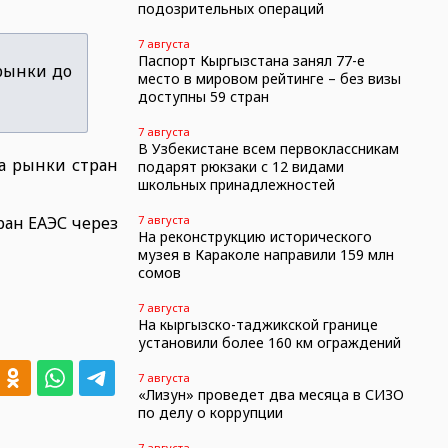
подозрительных операций
7 августа
Паспорт Кыргызстана занял 77-е
рынки до
место в мировом рейтинге – без визы
доступны 59 стран
7 августа
В Узбекистане всем первоклассникам
а рынки стран
подарят рюкзаки с 12 видами
школьных принадлежностей
ан ЕАЭС через
7 августа
На реконструкцию исторического
музея в Караколе направили 159 млн
сомов
7 августа
На кыргызско-таджикской границе
установили более 160 км ограждений
7 августа
«Лизун» проведет два месяца в СИЗО
по делу о коррупции
7 августа