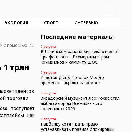
ЭКОЛОГИЯ
СПОРТ
ИНТЕРВЬЮ
Последние материалы
ей с помощью ИИ
7 августа
В Ленинском районе Бишкека откроют
три фан-зоны к Всемирным играм
кочевников и саммиту ШОС
 1 трлн
7 августа
Участок улицы Тоголок Молдо
временно закроют на ремонт
маркетплейсов.
7 августа
ой торговли.
Эквадорский музыкант Лео Рохас стал
амбассадором Всемирных игр
юза поступает
кочевников 2026
кетплейсы как
7 августа
Нацбанку хотят дать право
устанавливать правила блокировки