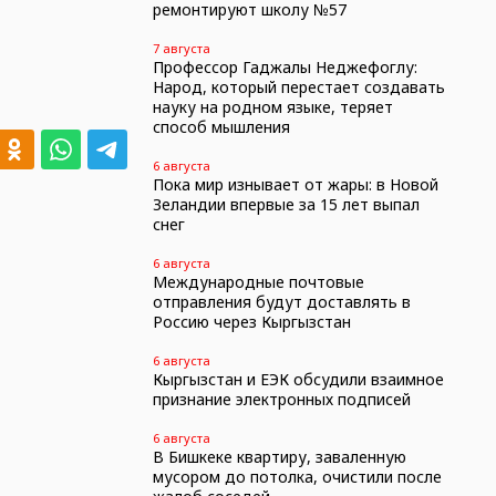
ремонтируют школу №57
7 августа
Профессор Гаджалы Неджефоглу:
Народ, который перестает создавать
науку на родном языке, теряет
способ мышления
6 августа
Пока мир изнывает от жары: в Новой
Зеландии впервые за 15 лет выпал
снег
6 августа
Международные почтовые
отправления будут доставлять в
Россию через Кыргызстан
6 августа
Кыргызстан и ЕЭК обсудили взаимное
признание электронных подписей
6 августа
В Бишкеке квартиру, заваленную
мусором до потолка, очистили после