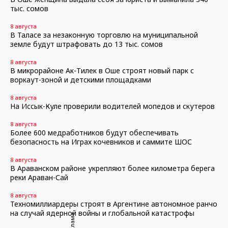
тыс. сомов
8 августа
В Таласе за незаконную торговлю на муниципальной
земле будут штрафовать до 13 тыс. сомов
8 августа
В микрорайоне Ак-Тилек в Оше строят новый парк с
воркаут-зоной и детскими площадками
8 августа
На Иссык-Куле проверили водителей мопедов и скутеров
8 августа
Более 600 медработников будут обеспечивать
безопасность на Играх кочевников и саммите ШОС
8 августа
В Араванском районе укрепляют более километра берега
реки Араван-Сай
8 августа
Техномиллиардеры строят в Аргентине автономное ранчо
на случай ядерной войны и глобальной катастрофы
Реклама