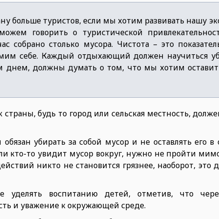
ну больше туристов, если мы хотим развивать нашу э
ожем говорить о туристической привлекательност
ас собрано столько мусора. Чистота – это показател
мим себе. Каждый отдыхающий должен научиться уб
м днем, должны думать о том, что мы хотим остави
 страны, будь то город или сельская местность, долж
бязан убирать за собой мусор и не оставлять его в
ли кто-то увидит мусор вокруг, нужно не пройти мимо,
ействий никто не становится грязнее, наоборот, это 
ие уделять воспитанию детей, отметив, что чере
сть и уважение к окружающей среде.