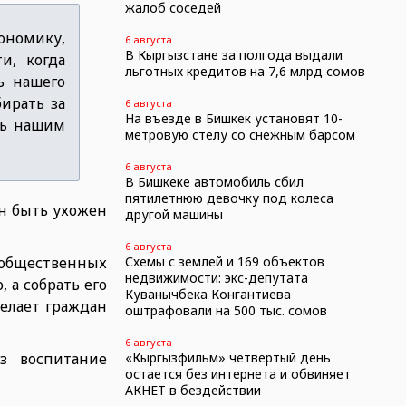
жалоб соседей
кономику,
6 августа
В Кыргызстане за полгода выдали
и, когда
льготных кредитов на 7,6 млрд сомов
ь нашего
ирать за
6 августа
На въезде в Бишкек установят 10-
ть нашим
метровую стелу со снежным барсом
6 августа
В Бишкеке автомобиль сбил
пятилетнюю девочку под колеса
ен быть ухожен
другой машины
6 августа
 общественных
Схемы с землей и 169 объектов
недвижимости: экс-депутата
 а собрать его
Куванычбека Конгантиева
делает граждан
оштрафовали на 500 тыс. сомов
6 августа
з воспитание
«Кыргызфильм» четвертый день
остается без интернета и обвиняет
АКНЕТ в бездействии