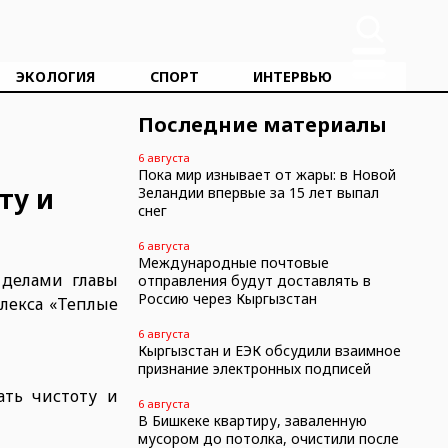
ЭКОЛОГИЯ
СПОРТ
ИНТЕРВЬЮ
Последние материалы
6 августа
Пока мир изнывает от жары: в Новой
ту и
Зеландии впервые за 15 лет выпал
снег
6 августа
Международные почтовые
 делами главы
отправления будут доставлять в
Россию через Кыргызстан
плекса «Теплые
6 августа
Кыргызстан и ЕЭК обсудили взаимное
признание электронных подписей
ать чистоту и
6 августа
В Бишкеке квартиру, заваленную
мусором до потолка, очистили после