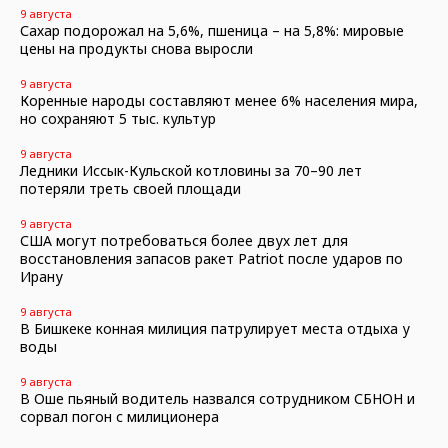
9 августа
Сахар подорожал на 5,6%, пшеница – на 5,8%: мировые
цены на продукты снова выросли
9 августа
Коренные народы составляют менее 6% населения мира,
но сохраняют 5 тыс. культур
9 августа
Ледники Иссык-Кульской котловины за 70–90 лет
потеряли треть своей площади
9 августа
США могут потребоваться более двух лет для
восстановления запасов ракет Patriot после ударов по
Ирану
9 августа
В Бишкеке конная милиция патрулирует места отдыха у
воды
9 августа
В Оше пьяный водитель назвался сотрудником СБНОН и
сорвал погон с милиционера