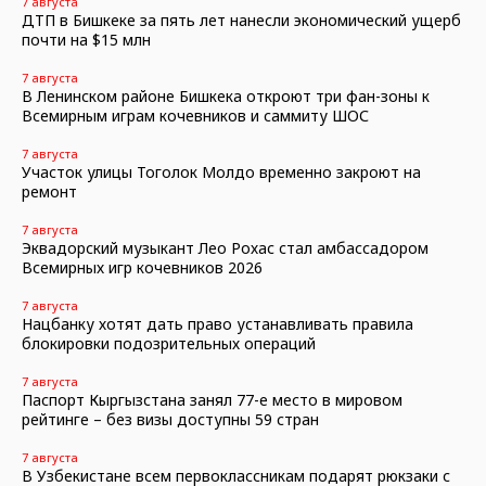
7 августа
ДТП в Бишкеке за пять лет нанесли экономический ущерб
почти на $15 млн
7 августа
В Ленинском районе Бишкека откроют три фан-зоны к
Всемирным играм кочевников и саммиту ШОС
7 августа
Участок улицы Тоголок Молдо временно закроют на
ремонт
7 августа
Эквадорский музыкант Лео Рохас стал амбассадором
Всемирных игр кочевников 2026
7 августа
Нацбанку хотят дать право устанавливать правила
блокировки подозрительных операций
7 августа
Паспорт Кыргызстана занял 77-е место в мировом
рейтинге – без визы доступны 59 стран
7 августа
В Узбекистане всем первоклассникам подарят рюкзаки с