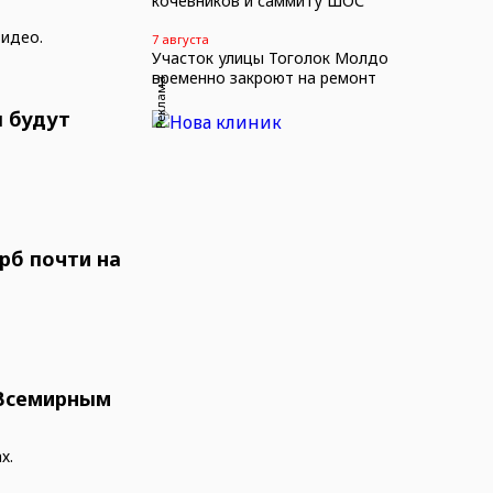
кочевников и саммиту ШОС
видео.
7 августа
Участок улицы Тоголок Молдо
временно закроют на ремонт
Реклама
ы будут
рб почти на
 Всемирным
х.