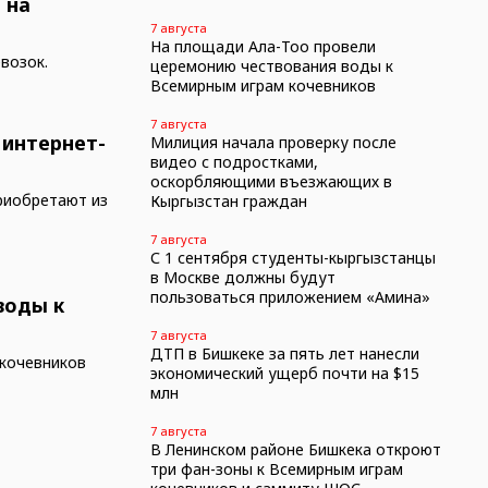
 на
7 августа
На площади Ала-Тоо провели
возок.
церемонию чествования воды к
Всемирным играм кочевников
7 августа
 интернет-
Милиция начала проверку после
видео с подростками,
оскорбляющими въезжающих в
риобретают из
Кыргызстан граждан
7 августа
С 1 сентября студенты-кыргызстанцы
в Москве должны будут
пользоваться приложением «Амина»
воды к
7 августа
ДТП в Бишкеке за пять лет нанесли
 кочевников
экономический ущерб почти на $15
млн
7 августа
В Ленинском районе Бишкека откроют
три фан-зоны к Всемирным играм