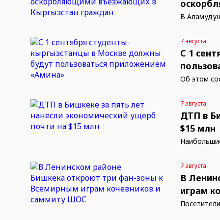
оскорбл
В Аламудун
7 августа
С 1 сен
пользов
Об этом со
7 августа
ДТП в Б
$15 млн
Наибольшие
7 августа
В Ленин
играм к
Посетители